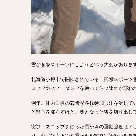
雪かきをスポーツにしようという大会がありま
北海道小樽市で開催されている「国際スポーツ雪か
コップやスノーダンプを使って運ぶ速さが競わ
例年、体力自慢の若者が多数参加し汗を流して
と弱音を漏らすほど。塊となった雪を切り出し
実際、スコップを使った雪かきの運動強度はド
り、外は氷点下でも雪かきをすれば汗をかきま