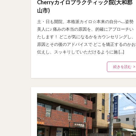
Cherryカイロプラクティック院(大和郡
山市)
土・日も開院、本格派カイロ☆本来の自分へ…姿勢
美人に♪ 痛みの本当の原因を、的確にアプローチい
たします！ どこが気になるかをカウンセリングし、
原因とその後のアドバイスで どこを矯正するのかお
伝えし、スッキリしていただけるように施 […]
続きを読む