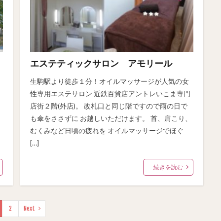
エステティックサロン アモリール
生駒駅より徒歩１分！オイルマッサージが人気の女
こ
性専用エステサロン 近鉄百貨店アントレいこま専門
店街２階(外店)。 改札口と同じ階ですので雨の日で
も傘をささずに お越しいただけます。 首、肩こり、
むくみなど日頃の疲れを オイルマッサージでほぐ
[…]
続きを読む
2
Next