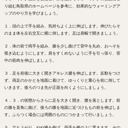
り組む鳥取県のホームページを参考に、効果的なウォーミングア
ップのやり方を学びましょう。
１．頭の上で手を組み、気持ちよく上に伸ばします。伸びたらそ
のまま体を左右交互に横に倒します。足は肩幅で開きましょう。
２．体の前で両手を組み、膝を少し曲げて背中を丸め、おへそを
覗き込むようにします。肩をすくめないように手を引っ張り、背
中の筋肉を伸ばしましょう。
３．足を前後に大きく開きアキレス腱を伸ばします。反動をつけ
ず、両足のかかとを地面に着けて、ゆっくりと重心を前に倒して
いきます。後ろのつま先が正面を向くようにしましょう。
４．３．の状態からさらに足を大きく開き、腰を落とします。前
の膝を直角に曲げ、後ろの膝を地面に近づけももの前を伸ばしま
す。ふらつく場合には周囲のものにつかまって行いましょう。
５．立ち上がり、やや膝を曲げ、両手を膝の上に置きます。その