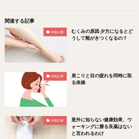
関連する記事
むくみの原因 夕方になるとど
特集記事
うして靴がきつくなるの？
肩こりと目の疲れを同時に取
特集記事
る体操
意外に知らない健康効果、ウ
特集記事
ォーキングに勝る良薬はない
と言われるわけ