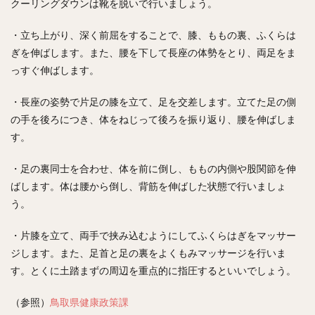
クーリングダウンは靴を脱いで行いましょう。
・立ち上がり、深く前屈をすることで、膝、ももの裏、ふくらは
ぎを伸ばします。また、腰を下して長座の体勢をとり、両足をま
っすぐ伸ばします。
・長座の姿勢で片足の膝を立て、足を交差します。立てた足の側
の手を後ろにつき、体をねじって後ろを振り返り、腰を伸ばしま
す。
・足の裏同士を合わせ、体を前に倒し、ももの内側や股関節を伸
ばします。体は腰から倒し、背筋を伸ばした状態で行いましょ
う。
・片膝を立て、両手で挟み込むようにしてふくらはぎをマッサー
ジします。また、足首と足の裏をよくもみマッサージを行いま
す。とくに土踏まずの周辺を重点的に指圧するといいでしょう。
（参照）
鳥取県健康政策課