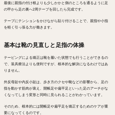
最後に親指の付け根よりも少しかかと側のところを通るように足
の甲から足の裏へ2周テープを回したら完成です。
テープにテンションをかけながら貼り付けることで、親指や小指
を軽く引っ張る力が働きます。
基本は靴の見直しと足指の体操
テーピングによる矯正は靴を履いた状態でも行うことができるの
で、装具療法よりも便利ですが、根本的な解決になるわけではあ
りません。
外反母趾や内反小趾は、歩き方のクセや靴などの影響から、足の
指を動かす筋肉が衰え、開帳足や扁平足といった足のアーチがな
くなってしまう変形と同時に見られることがわかっています。
そのため、根本的には開帳足や扁平足を矯正するためのケアが重
要になってくるのです。