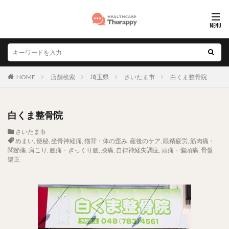
HOME
店舗検索
埼玉県
さいたま市
白くま整骨院
白くま整骨院
さいたま市
めまい
,
便秘
,
坐骨神経痛
,
猫背・体の歪み
,
産後のケア
,
眼精疲労
,
筋肉痛・
関節痛
,
肩こり
,
腰痛・ぎっくり腰
,
膝痛
,
自律神経失調症
,
頭痛・偏頭痛
,
骨盤
矯正