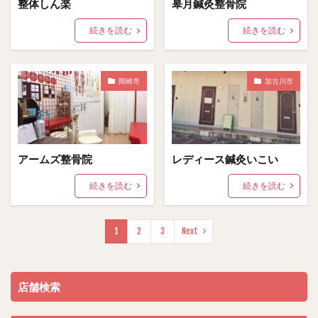
整体しん楽
皋月鍼灸整骨院
続きを読む
続きを読む
岡崎市
加古川市
アームズ整骨院
レディース鍼灸いこい
続きを読む
続きを読む
1
2
3
Next
店舗検索