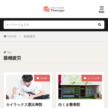
HOME
眼精疲労
TAG
眼精疲労
渋谷区
さいたま市
カイラックス恵比寿院
白くま整骨院