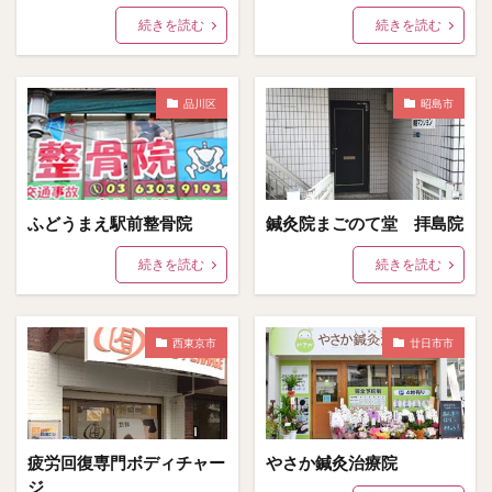
続きを読む
続きを読む
品川区
昭島市
ふどうまえ駅前整骨院
鍼灸院まごのて堂 拝島院
続きを読む
続きを読む
西東京市
廿日市市
疲労回復専門ボディチャー
やさか鍼灸治療院
ジ