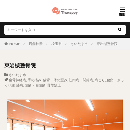
HOME
店舗検索
埼玉県
さいたま市
東岩槻整骨院
東岩槻整骨院
さいたま市
坐骨神経痛
,
手の痛み
,
猫背・体の歪み
,
筋肉痛・関節痛
,
肩こり
,
腰痛・ぎっ
くり腰
,
膝痛
,
頭痛・偏頭痛
,
骨盤矯正