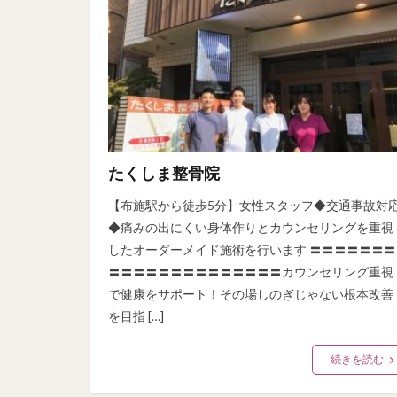
たくしま整骨院
【布施駅から徒歩5分】女性スタッフ◆交通事故対
◆痛みの出にくい身体作りとカウンセリングを重視
したオーダーメイド施術を行います 〓〓〓〓〓〓〓
〓〓〓〓〓〓〓〓〓〓〓〓〓〓カウンセリング重視
で健康をサポート！その場しのぎじゃない根本改善
を目指 […]
続きを読む