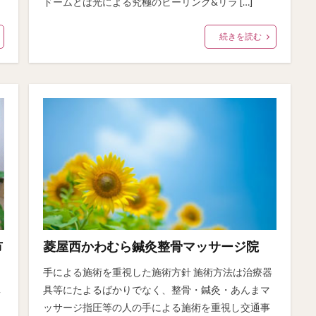
ドームとは光による究極のヒーリング&リラ […]
続きを読む
市
菱屋西かわむら鍼灸整骨マッサージ院
手による施術を重視した施術方針 施術方法は治療器
具等にたよるばかりでなく、整骨・鍼灸・あんまマ
事
ッサージ指圧等の人の手による施術を重視し交通事
し