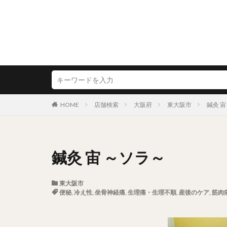
HOME
店舗検索
大阪府
東大阪市
鍼灸 宙
鍼灸 宙 ～ソラ～
東大阪市
便秘
,
冷え性
,
坐骨神経痛
,
生理痛・生理不順
,
産後のケア
,
筋肉