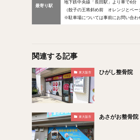
地下鉄中央線「長田駅」より車で6分
最寄り駅
（餃子の王将斜め前 オレンジとベー
※駐車場については事前にお問い合わ
関連する記事
ひがし整骨院
東大阪市
あさがお整骨院
東大阪市