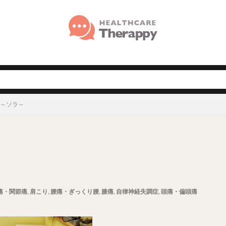
 ～ソラ～
痛・関節痛
,
肩こり
,
腰痛・ぎっくり腰
,
膝痛
,
自律神経失調症
,
頭痛・偏頭痛