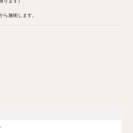
に限ります）
ながら施術します。
分