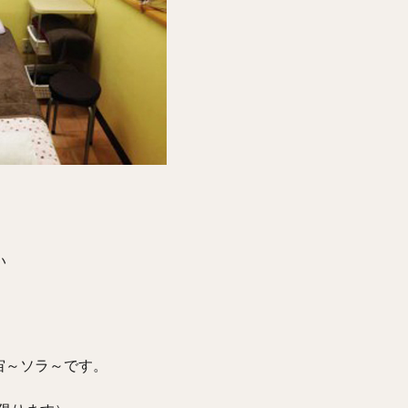
い
宙～ソラ～です。