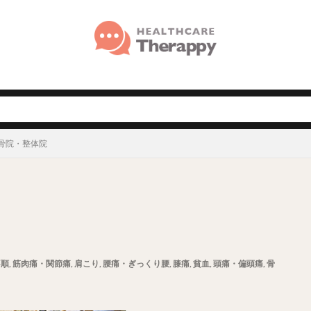
骨院・整体院
不順
,
筋肉痛・関節痛
,
肩こり
,
腰痛・ぎっくり腰
,
膝痛
,
貧血
,
頭痛・偏頭痛
,
骨