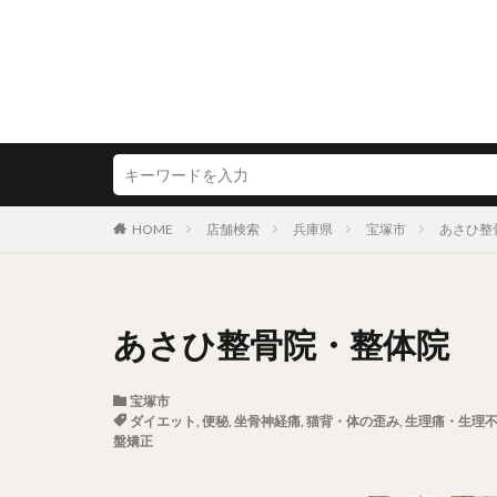
HOME
店舗検索
兵庫県
宝塚市
あさひ整
あさひ整骨院・整体院
宝塚市
ダイエット
,
便秘
,
坐骨神経痛
,
猫背・体の歪み
,
生理痛・生理
盤矯正