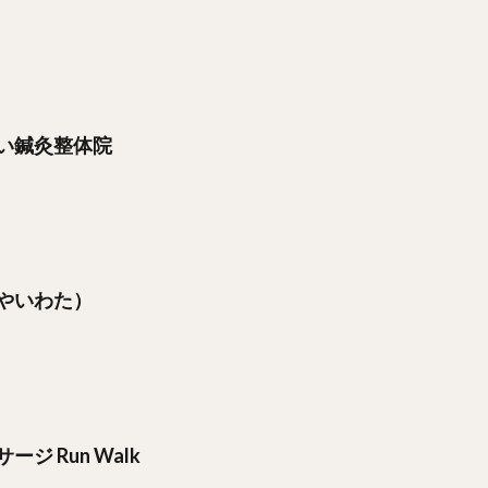
い鍼灸整体院
やいわた）
ジ Run Walk