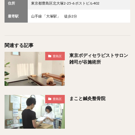
住所
東京都豊島区北大塚2-25-6 ポストビル402
最寄駅
山手線 「大塚駅」 徒歩2分
関連する記事
東京ボディセラピストサロン
豊島区
雑司が谷施術所
まこと鍼灸整骨院
豊島区