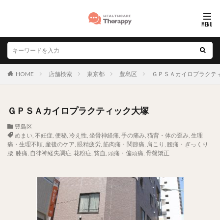
HOME
店舗検索
東京都
豊島区
ＧＰＳＡカイロプラクテ
ＧＰＳＡカイロプラクティック大塚
豊島区
めまい
,
不妊症
,
便秘
,
冷え性
,
坐骨神経痛
,
手の痛み
,
猫背・体の歪み
,
生理
痛・生理不順
,
産後のケア
,
眼精疲労
,
筋肉痛・関節痛
,
肩こり
,
腰痛・ぎっくり
腰
,
膝痛
,
自律神経失調症
,
花粉症
,
貧血
,
頭痛・偏頭痛
,
骨盤矯正