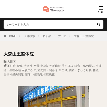
HOME
店舗検索
東京都
大田区
大森山王整体院
大森山王整体院
大田区
不妊症
,
便秘
,
冷え性
,
坐骨神経痛
,
外反母趾
,
手の痛み
,
猫背・体の歪み
,
生理
痛・生理不順
,
産後のケア
,
筋肉痛・関節痛
,
肩こり
,
腰痛・ぎっくり腰
,
膝痛
,
自律神経失調症
,
頭痛・偏頭痛
,
骨盤矯正