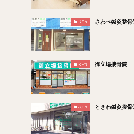
さわべ鍼灸整骨
松戸市
御立場接骨院
松戸市
ときわ鍼灸接骨
松戸市