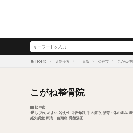
HOME
店舗検索
千葉県
松戸市
こがね整
こがね整骨院
松戸市
しびれ
,
めまい
,
冷え性
,
外反母趾
,
手の痛み
,
猫背・体の歪み
,
産
経失調症
,
頭痛・偏頭痛
,
骨盤矯正