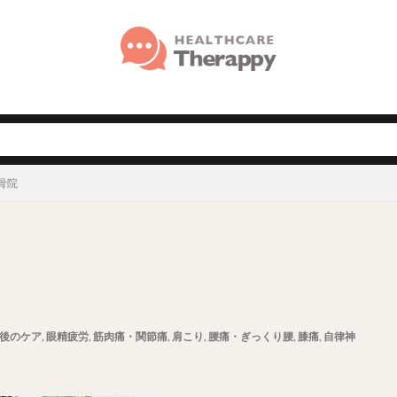
骨院
後のケア
,
眼精疲労
,
筋肉痛・関節痛
,
肩こり
,
腰痛・ぎっくり腰
,
膝痛
,
自律神