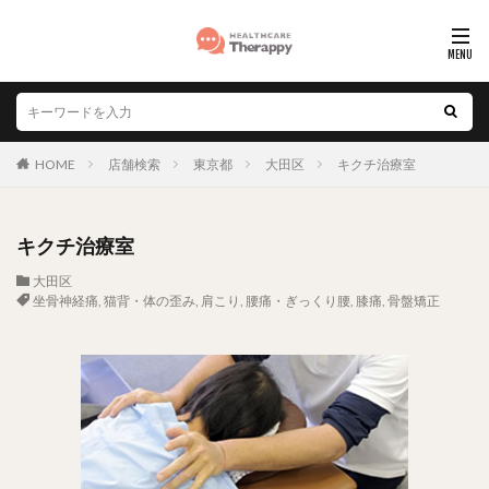
HOME
店舗検索
東京都
大田区
キクチ治療室
キクチ治療室
大田区
坐骨神経痛
,
猫背・体の歪み
,
肩こり
,
腰痛・ぎっくり腰
,
膝痛
,
骨盤矯正