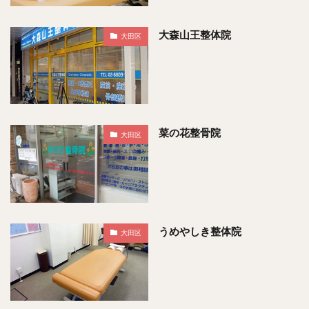
大森山王整体院
大田区
菜の花整骨院
大田区
うめやしき整体院
大田区