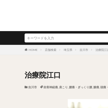
HOME
店舗検索
埼玉県
吉川市
治療院江
治療院江口
吉川市
坐骨神経痛
,
肩こり
,
腰痛・ぎっくり腰
,
膝痛
,
頭痛