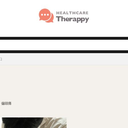
口
・偏頭痛