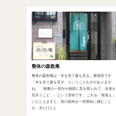
整体の森愈庵
整体の森愈庵は「木を見て森も見る」整体院です
「木を見て森を見ず」ということわざがあります
ね。 「物事の一部分や細部に気を取られて、全体を
見失うこと。」という意味です。 これを「寝違え」
にたとえますと、首の筋肉を一所懸命に揉むこと
が、木だけ […]