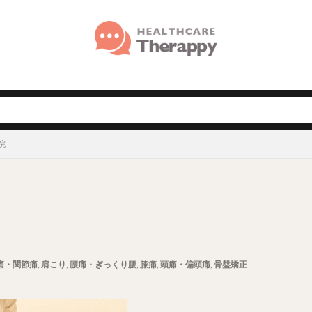
院
痛・関節痛
,
肩こり
,
腰痛・ぎっくり腰
,
膝痛
,
頭痛・偏頭痛
,
骨盤矯正