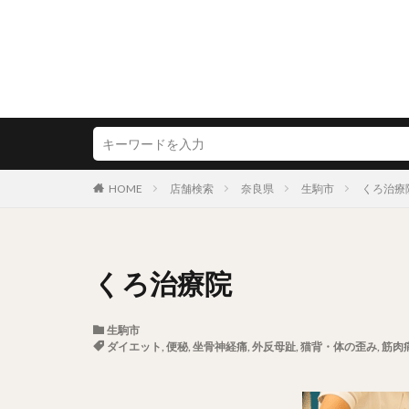
HOME
店舗検索
奈良県
生駒市
くろ治療
くろ治療院
生駒市
ダイエット
,
便秘
,
坐骨神経痛
,
外反母趾
,
猫背・体の歪み
,
筋肉