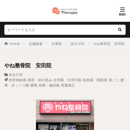
HOME
店舗検索
兵庫県
加古川市
やね整骨院 安田院
やね整骨院 安田院
加古川市
坐骨神経痛
,
猫背・体の歪み
,
生理痛・生理不順
,
筋肉痛・関節痛
,
肩こり
,
腰
痛・ぎっくり腰
,
膝痛
,
頭痛・偏頭痛
,
骨盤矯正