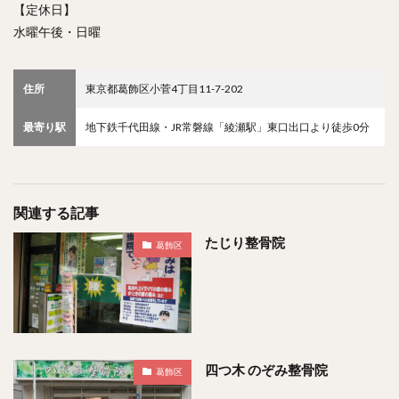
【定休日】
水曜午後・日曜
住所
東京都葛飾区小菅4丁目11-7-202
最寄り駅
地下鉄千代田線・JR常磐線「綾瀬駅」東口出口より徒歩0分
関連する記事
たじり整骨院
葛飾区
四つ木 のぞみ整骨院
葛飾区