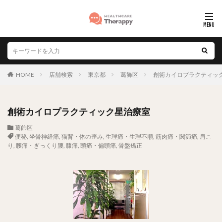
HOME
店舗検索
東京都
葛飾区
創術カイロプラクティッ
創術カイロプラクティック星治療室
葛飾区
便秘
,
坐骨神経痛
,
猫背・体の歪み
,
生理痛・生理不順
,
筋肉痛・関節痛
,
肩こ
り
,
腰痛・ぎっくり腰
,
膝痛
,
頭痛・偏頭痛
,
骨盤矯正