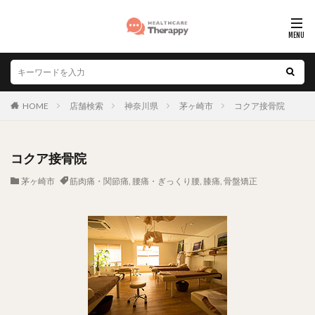
HOME
店舗検索
神奈川県
茅ヶ崎市
コクア接骨院
コクア接骨院
茅ヶ崎市
筋肉痛・関節痛
,
腰痛・ぎっくり腰
,
膝痛
,
骨盤矯正