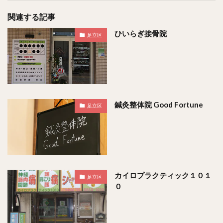
関連する記事
ひいらぎ接骨院
足立区
鍼灸整体院 Good Fortune
足立区
カイロプラクティック１０１
足立区
０