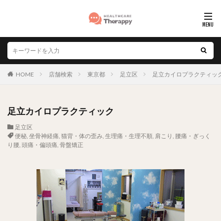
HOME
店舗検索
東京都
足立区
足立カイロプラクティッ
足立カイロプラクティック
足立区
便秘
,
坐骨神経痛
,
猫背・体の歪み
,
生理痛・生理不順
,
肩こり
,
腰痛・ぎっく
り腰
,
頭痛・偏頭痛
,
骨盤矯正