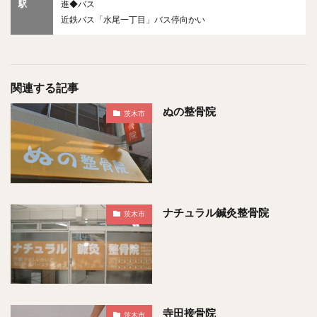
駅
進◆バス
近鉄バス「水尾一丁目」バス停向かい
関連する記事
ぬの整骨院
茨木市
ナチュラル鍼灸整骨院
茨木市
寺田接骨院
茨木市