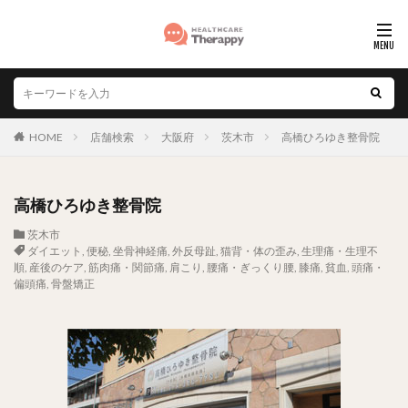
HOME
店舗検索
大阪府
茨木市
高橋ひろゆき整骨院
高橋ひろゆき整骨院
茨木市
ダイエット
,
便秘
,
坐骨神経痛
,
外反母趾
,
猫背・体の歪み
,
生理痛・生理不
順
,
産後のケア
,
筋肉痛・関節痛
,
肩こり
,
腰痛・ぎっくり腰
,
膝痛
,
貧血
,
頭痛・
偏頭痛
,
骨盤矯正