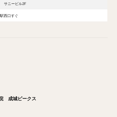
2 サニービル2F
駅西口すぐ
院 成城ピークス