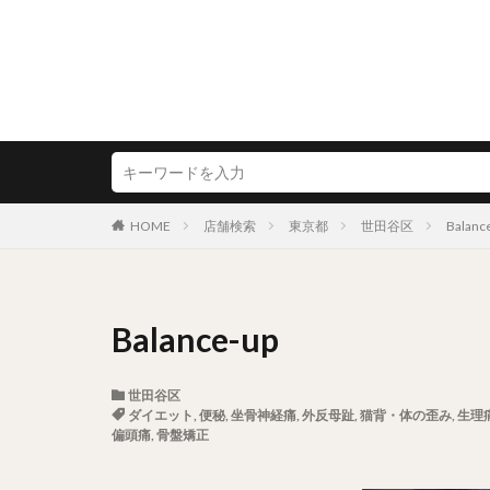
HOME
店舗検索
東京都
世田谷区
Balanc
Balance-up
世田谷区
ダイエット
,
便秘
,
坐骨神経痛
,
外反母趾
,
猫背・体の歪み
,
生理
偏頭痛
,
骨盤矯正