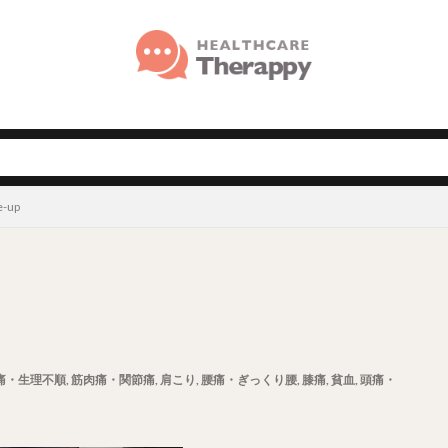
e-up
痛・生理不順
,
筋肉痛・関節痛
,
肩こり
,
腰痛・ぎっくり腰
,
膝痛
,
貧血
,
頭痛・