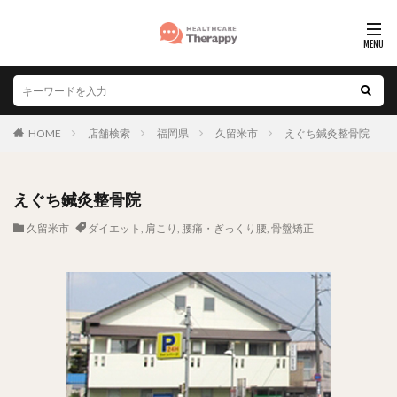
HOME
店舗検索
福岡県
久留米市
えぐち鍼灸整骨院
えぐち鍼灸整骨院
久留米市
ダイエット
,
肩こり
,
腰痛・ぎっくり腰
,
骨盤矯正