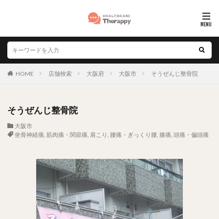
HOME
店舗検索
大阪府
大阪市
そうぜんじ整骨院
そうぜんじ整骨院
大阪市
坐骨神経痛
,
筋肉痛・関節痛
,
肩こり
,
腰痛・ぎっくり腰
,
膝痛
,
頭痛・偏頭痛