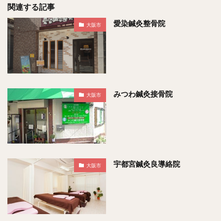
関連する記事
愛染鍼灸整骨院
大阪市
みつわ鍼灸接骨院
大阪市
宇都宮鍼灸良導絡院
大阪市