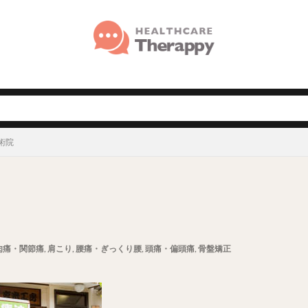
術院
肉痛・関節痛
,
肩こり
,
腰痛・ぎっくり腰
,
頭痛・偏頭痛
,
骨盤矯正