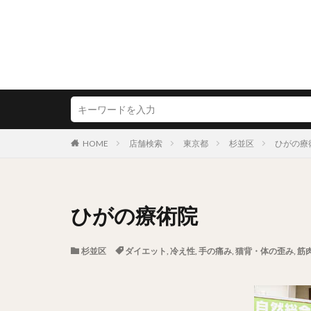
HOME
店舗検索
東京都
杉並区
ひがの療
ひがの療術院
杉並区
ダイエット
,
冷え性
,
手の痛み
,
猫背・体の歪み
,
筋