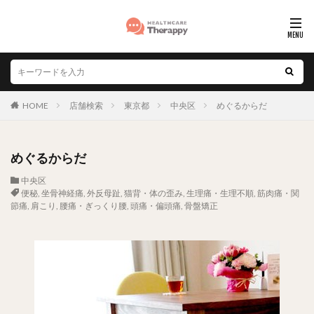
HOME
店舗検索
東京都
中央区
めぐるからだ
めぐるからだ
中央区
便秘
,
坐骨神経痛
,
外反母趾
,
猫背・体の歪み
,
生理痛・生理不順
,
筋肉痛・関
節痛
,
肩こり
,
腰痛・ぎっくり腰
,
頭痛・偏頭痛
,
骨盤矯正