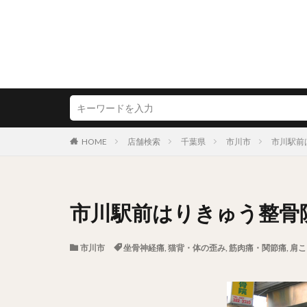
HOME
店舗検索
千葉県
市川市
市川駅前
市川駅前はりきゅう整骨
市川市
坐骨神経痛
,
猫背・体の歪み
,
筋肉痛・関節痛
,
肩こ