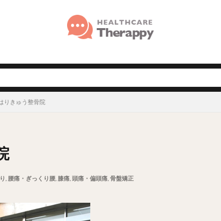
はりきゅう整骨院
院
り
,
腰痛・ぎっくり腰
,
膝痛
,
頭痛・偏頭痛
,
骨盤矯正