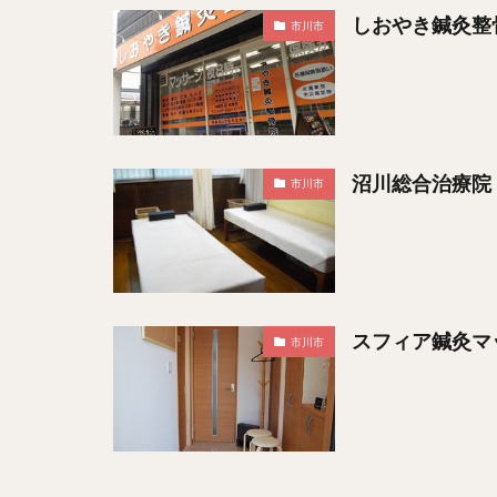
しおやき鍼灸整
市川市
沼川総合治療院
市川市
スフィア鍼灸マ
市川市