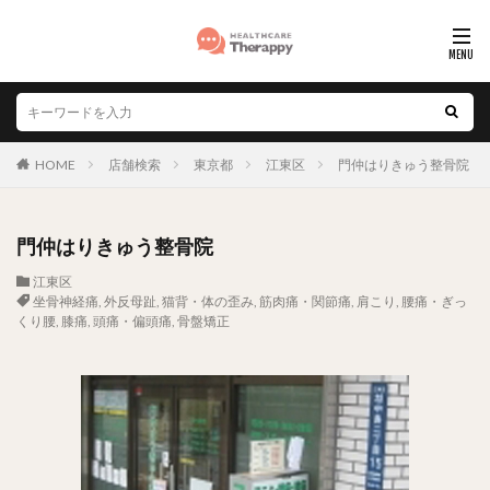
HOME
店舗検索
東京都
江東区
門仲はりきゅう整骨院
門仲はりきゅう整骨院
江東区
坐骨神経痛
,
外反母趾
,
猫背・体の歪み
,
筋肉痛・関節痛
,
肩こり
,
腰痛・ぎっ
くり腰
,
膝痛
,
頭痛・偏頭痛
,
骨盤矯正