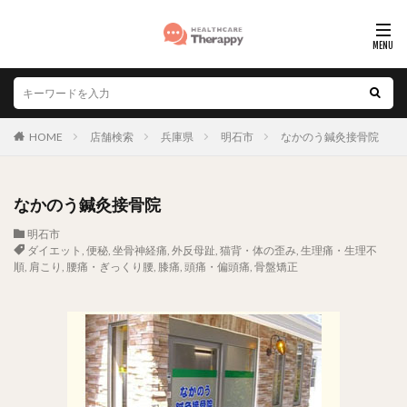
HOME
店舗検索
兵庫県
明石市
なかのう鍼灸接骨院
なかのう鍼灸接骨院
明石市
ダイエット
,
便秘
,
坐骨神経痛
,
外反母趾
,
猫背・体の歪み
,
生理痛・生理不
順
,
肩こり
,
腰痛・ぎっくり腰
,
膝痛
,
頭痛・偏頭痛
,
骨盤矯正