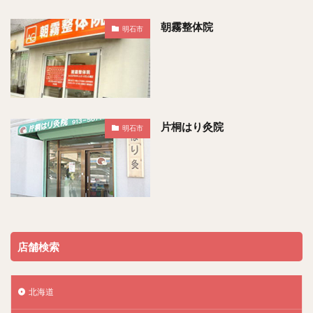
朝霧整体院
明石市
片桐はり灸院
明石市
店舗検索
北海道