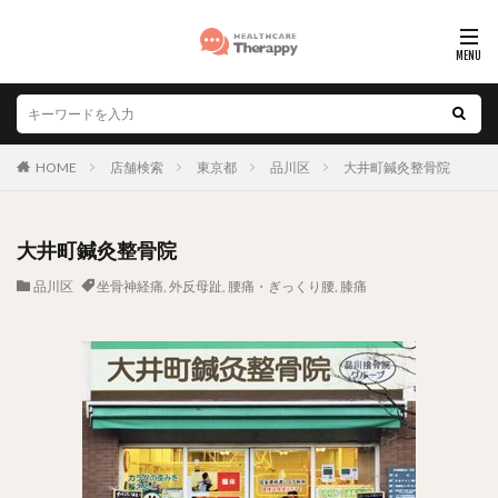
HOME
店舗検索
東京都
品川区
大井町鍼灸整骨院
大井町鍼灸整骨院
品川区
坐骨神経痛
,
外反母趾
,
腰痛・ぎっくり腰
,
膝痛