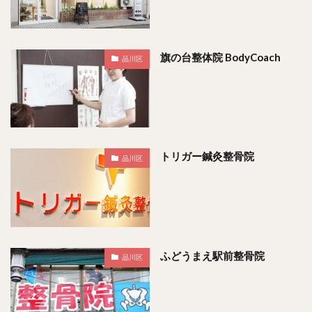
旗の台整体院 BodyCoach
品川区
トリガー鍼灸整骨院
品川区
ふどうまえ駅前整骨院
品川区