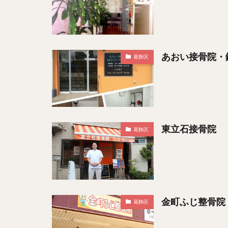
あおい接骨院・
葛飾区
東立石接骨院
葛飾区
金町ふじ整骨院
葛飾区