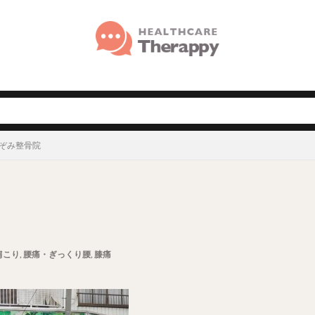
のぞみ整骨院
肩こり
,
腰痛・ぎっくり腰
,
膝痛