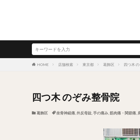
HOME
店舗検索
東京都
葛飾区
四つ木 
四つ木 のぞみ整骨院
葛飾区
坐骨神経痛
,
外反母趾
,
手の痛み
,
筋肉痛・関節痛
,