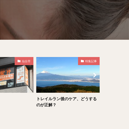
特集記事
杉並区
のケア、どうする
バランス・ラボ整骨院
健康セラピー
ーション