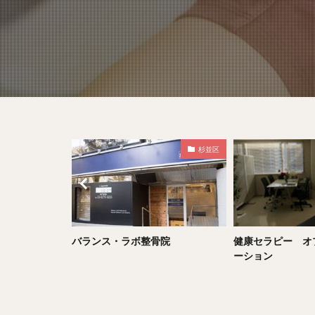
杉並区
横浜市
院
健康セラピー オプセラピーステ
光本接骨院
ーション