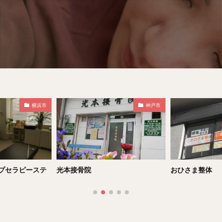
神戸市
仙台市
おひさま整体
トレイルラン後
のが正解？